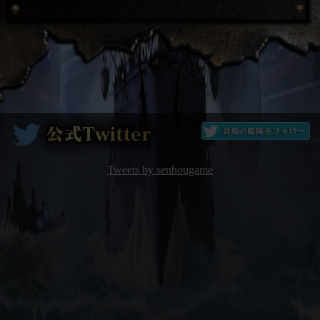
Tweets by senhougame