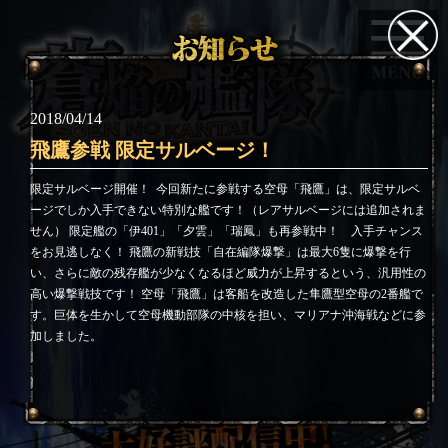
2018/04/14
飛鷹参戦 限定サルベージ！
限定サルベージ開催！
今回新たに参戦する空母「飛鷹」は、限定サルベ
ージでしか入手できない特別な艦です！（レアサルベージには追加されま
せん） 限定艦の「伊401」「夕雲」「瑞鳳」も再参戦中！ 入手チャンス
をお見逃しなく！ 飛鷹の新戦技「自在編隊爆撃」は最大6隻に爆撃を行
い、さらに敵の残存艦が少なくなるほど威力が上昇するという、汎用性の
高い爆撃戦技です！ 空母「飛鷹」は客船を改造した隼鷹型空母の2番艦で
す。巨体を生かして空母機動部隊の中核を担い、マリアナ沖海戦などに参
加しました。