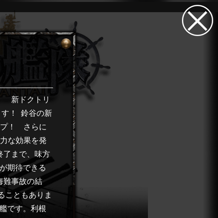
！ 新ドクトリ
ます！
鈴谷の新
ップ！ さらに
強力な効果を発
終了まで、味方
果が期待できる
海難事故の結
ることもありま
番艦です。利根