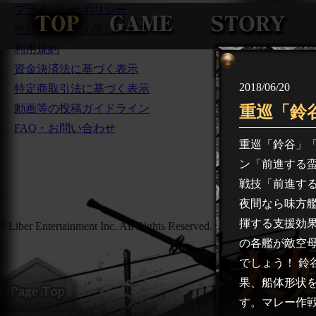
プライバシーポリシー
他社モジュール等について
利用規約
資金決済法に基づく表示
2018/06/20
特定商取引法に基づく表示
動画等の投稿ガイドライン
重巡「鈴
FAQ・お問い合わせ
重巡「鈴谷」「
ン「前進する
戦技「前進する
夜間なら味方艦
揮する支援効
©Liber Entertainment Inc. All Rights Reserved.
の各艦が敵空母
でしょう！ 鈴
果、船体形状
す。マレー作戦