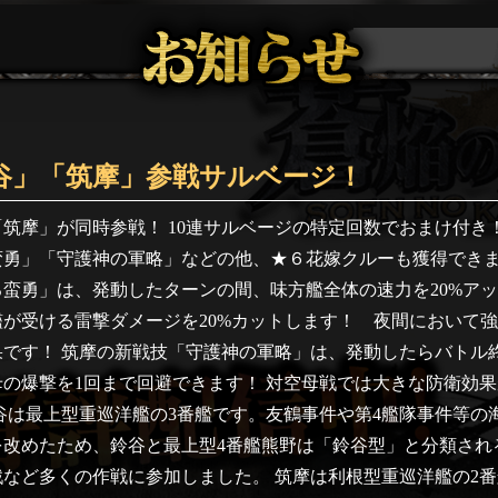
谷」「筑摩」参戦サルベージ！
筑摩」が同時参戦！ 10連サルベージの特定回数でおまけ付き
蛮勇」「守護神の軍略」などの他、★６花嫁クルーも獲得でき
蛮勇」は、発動したターンの間、味方艦全体の速力を20%ア
が受ける雷撃ダメージを20%カットします！ 夜間において
果です！ 筑摩の新戦技「守護神の軍略」は、発動したらバトル
の爆撃を1回まで回避できます！ 対空母戦では大きな防衛効
谷は最上型重巡洋艦の3番艦です。友鶴事件や第4艦隊事件等の
を改めたため、鈴谷と最上型4番艦熊野は「鈴谷型」と分類され
など多くの作戦に参加しました。 筑摩は利根型重巡洋艦の2