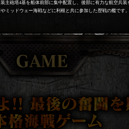
cm連装主砲塔4基を船体前部に集中配置し、後部に有力な航空兵
撃やミッドウェー海戦などに利根と共に参加した歴戦の艦です