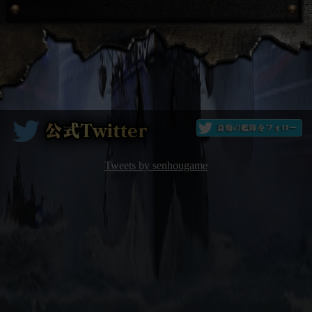
Tweets by senhougame