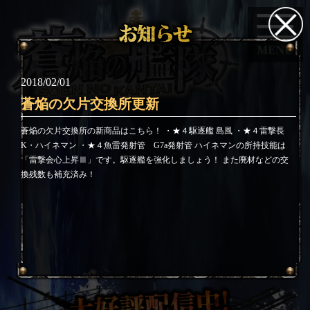
2018/02/01
蒼焔の欠片交換所更新
蒼焔の欠片交換所の新商品はこちら！ ・★４駆逐艦 島風 ・★４雷撃長
K・ハイネマン ・★４魚雷発射管 G7a発射管 ハイネマンの所持技能は
「雷撃会心上昇Ⅲ」です。駆逐艦を強化しましょう！ また廃材などの交
換残数も補充済み！