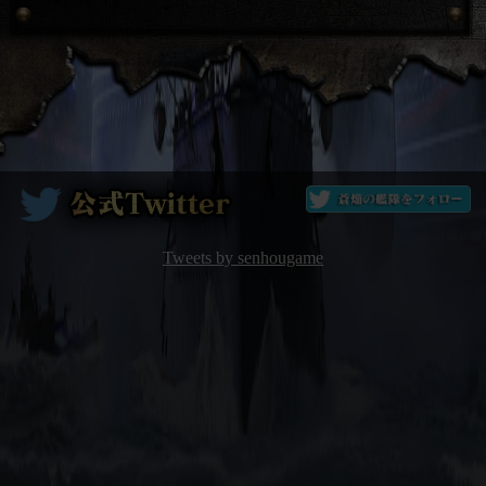
Tweets by senhougame