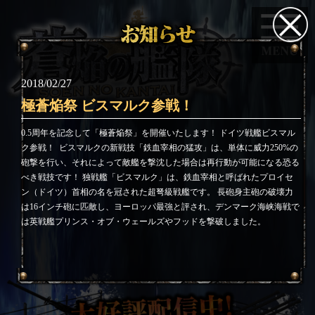
2018/02/27
極蒼焔祭 ビスマルク参戦！
0.5周年を記念して「極蒼焔祭」を開催いたします！ ドイツ戦艦ビスマル
ク参戦！
ビスマルクの新戦技「鉄血宰相の猛攻」は、単体に威力250%の
砲撃を行い、それによって敵艦を撃沈した場合は再行動が可能になる恐る
べき戦技です！ 独戦艦「ビスマルク」は、鉄血宰相と呼ばれたプロイセ
ン（ドイツ）首相の名を冠された超弩級戦艦です。 長砲身主砲の破壊力
は16インチ砲に匹敵し、ヨーロッパ最強と評され、デンマーク海峡海戦で
は英戦艦プリンス・オブ・ウェールズやフッドを撃破しました。