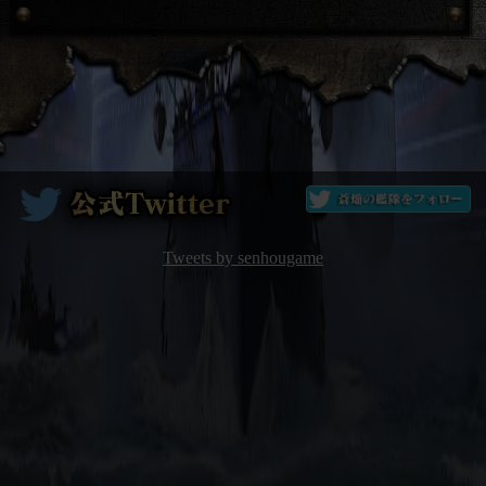
Tweets by senhougame