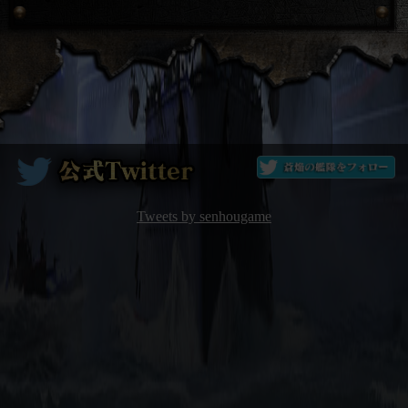
Tweets by senhougame