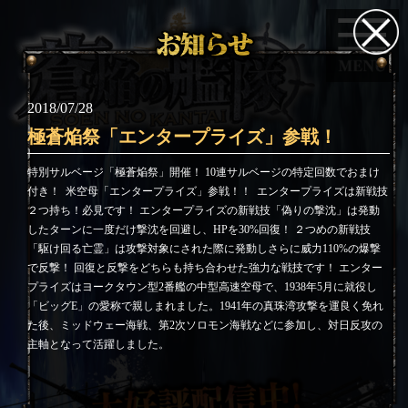
2018/07/28
極蒼焔祭「エンタープライズ」参戦！
特別サルベージ「極蒼焔祭」開催！ 10連サルベージの特定回数でおまけ
付き！
米空母「エンタープライズ」参戦！！
エンタープライズは新戦技
２つ持ち！必見です！ エンタープライズの新戦技「偽りの撃沈」は発動
したターンに一度だけ撃沈を回避し、HPを30%回復！ ２つめの新戦技
「駆け回る亡霊」は攻撃対象にされた際に発動しさらに威力110%の爆撃
で反撃！ 回復と反撃をどちらも持ち合わせた強力な戦技です！ エンター
プライズはヨークタウン型2番艦の中型高速空母で、1938年5月に就役し
「ビッグE」の愛称で親しまれました。1941年の真珠湾攻撃を運良く免れ
た後、ミッドウェー海戦、第2次ソロモン海戦などに参加し、対日反攻の
主軸となって活躍しました。