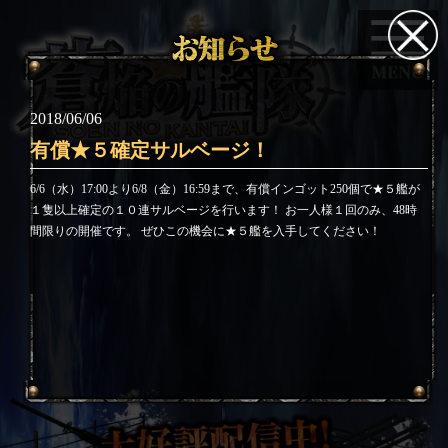
2018/06/06
有償★５確定サルベージ！
6/6（水）17:00より6/8（金）16:59まで、有償インゴット250個で★５艦が
１隻以上確定の１０連サルベージを行います！ お一人様１回のみ、48時
間限りの開催です。 ぜひこの機会に★５艦を入手してください！