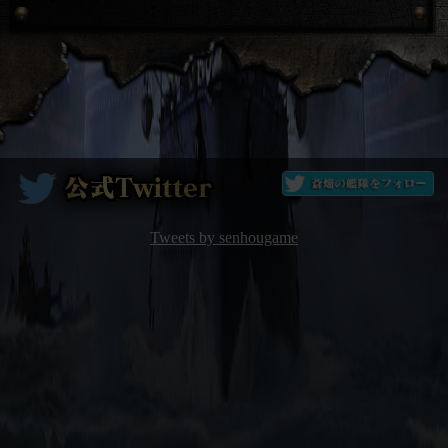
Tweets by senhougame