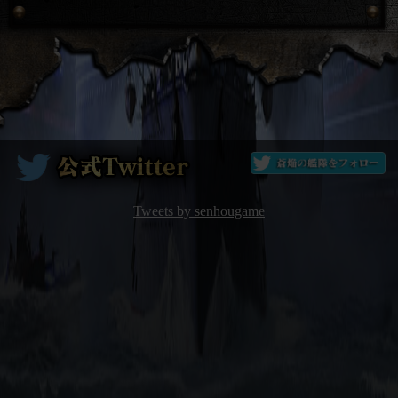
Tweets by senhougame