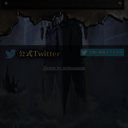
Tweets by senhougame