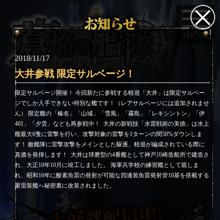
2018/11/17
大井参戦 限定サルベージ！
限定サルベージ開催！ 今回新たに参戦する軽巡「大井」は限定サルベー
ジでしか入手できない特別な艦です！（レアサルベージには追加されませ
ん） 限定艦の「榛名」「山城」「雪風」「霧島」「レキシントン」「伊
401」「夕雲」なども再参戦中！
大井の新戦技「水雷戦術の美徳」は水上
艦最大6隻に雷撃を行い、攻撃対象の雷撃を1ターンの間50%ダウンしま
す！ 敵艦隊に雷撃攻撃をメインとした駆逐、軽巡が編成されている際に
真価を発揮します！
大井は球磨型の4番艦として神戸川崎造船所で建造さ
れ、大正10年10月に竣工しました。 海軍兵学校の練習艦として親しま
れ、昭和16年に酸素魚雷の発射が可能な四連装魚雷発射管10基を搭載する
重雷装艦へ秘密裏に改装されました。