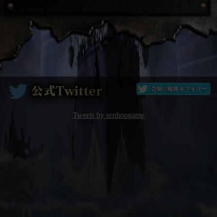
Tweets by senhougame