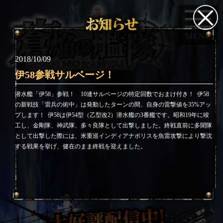
2018/10/09
伊58参戦サルベージ！
潜水艦「伊58」参戦！ 10連サルベージの特定回数でおまけ付き！
伊58
の新戦技「雷兵の術中」は発動したターンの間、自身の雷撃値を35%アッ
プします！
伊58は伊54型（乙型改2）潜水艦の3番艦です。昭和19年に竣
工し、金剛隊、神武隊、多々良隊として出撃しました。終戦直前に多聞隊
として出撃した際には、米重巡インディアナポリスを魚雷攻撃により撃沈
する戦果を挙げ、健在のまま終戦を迎えました。