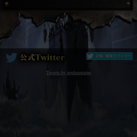
Tweets by senhougame