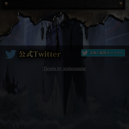
Tweets by senhougame