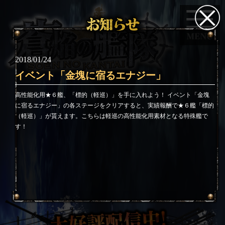
2018/01/24
イベント「金塊に宿るエナジー」
高性能化用★６艦、「標的（軽巡）」を手に入れよう！
イベント「金塊
に宿るエナジー」の各ステージをクリアすると、実績報酬で★６艦「標的
（軽巡）」が貰えます。こちらは軽巡の高性能化用素材となる特殊艦で
す！