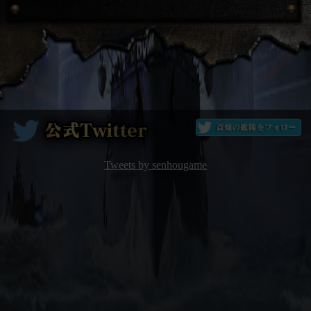
Tweets by senhougame