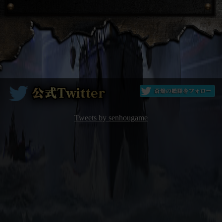
Tweets by senhougame