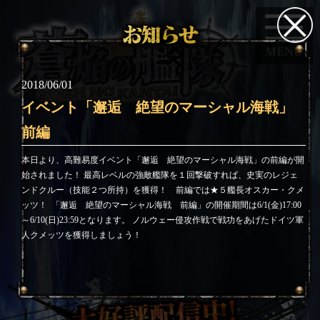
2018/06/01
イベント「邂逅 絶望のマーシャル海戦」
前編
本日より、高難易度イベント「邂逅 絶望のマーシャル海戦」の前編が開
始されました！ 最高レベルの強敵艦隊を１回撃破すれば、史実のレジェ
ンドクルー（技能２つ所持）を獲得！ 前編では★５艦長オスカー・クメ
ッツ！
「邂逅 絶望のマーシャル海戦 前編」の開催期間は6/1(金)17:00
～6/10(日)23:59となります。 ノルウェー侵攻作戦で戦功をあげたドイツ軍
人クメッツを獲得しましょう！