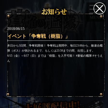
2018/06/15
イベント「争奪戦（樹脂）」
本日から3日間、争奪戦開催！ 争奪戦は期間中、毎日23:00から、敵連合艦
隊（ボス）が倒されるまで、もしくは23:59までの間、出現します。
6/15（金）～6/17（日）までは「樹脂」を入手可能！ #蒼焔の艦隊 #そうえ
ん