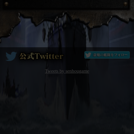
Tweets by senhougame