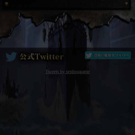
Tweets by senhougame