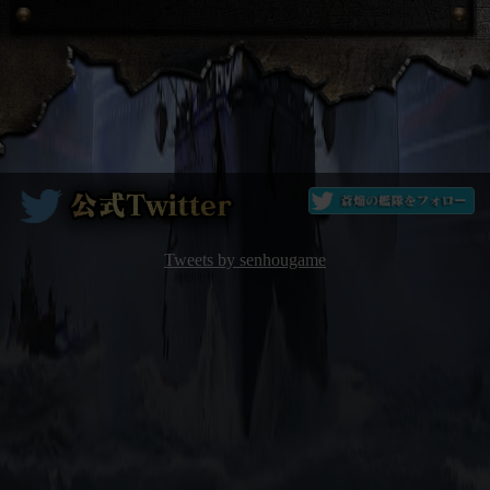
Tweets by senhougame