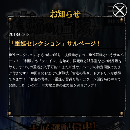
2018/04/18
「重巡セレクション」サルベージ！
重巡セレクションはその名の通り、提供艦がすべて重巡洋艦というサルベ
ージ！
「利根」や「デモイン」を始め、限定艦と試作型などの特殊艦を
除く、すべての重巡が入手可能！ また10連サルベージの特定回数でおま
け付きです！ 10回目のおまけで新戦技「奮進の号令」ドクトリンが獲得
できます！ 「奮進の号令」（重巡が習得可能）はターン開始時に40％で
発動、1ターンの間、味方艦全体の速力値を20％アップ！