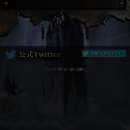
Tweets by senhougame