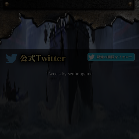
Tweets by senhougame