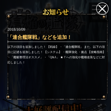
2018/10/09
「連合艦隊戦」などを追加！
以下の項目を追加しました！ 【戦線】 ・「連合艦隊戦」 また、以下の項
目に記述を追加しました！ 【システム】 ・艦隊強化 ・拠点 【攻略指南】
・「艦艇整理法オススメ」 ・「Q&A」 ★７への強化や艦種改装などに対
応しました！