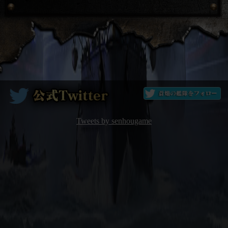
Tweets by senhougame